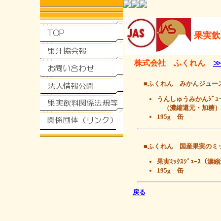
果実飲
株式会社 ふくれん
■ふくれん みかんジュー
うんしゅうみかんｼﾞｭｰ
（濃縮還元・加糖）
195g 缶
■ふくれん 国産果実のミ
果実ﾐｯｸｽｼﾞｭｰｽ（濃
195g 缶
戻る