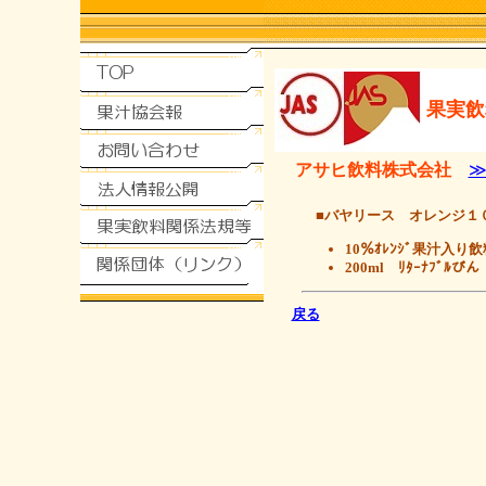
果実飲
アサヒ飲料株式会社
■バヤリース オレンジ１
10％ｵﾚﾝｼﾞ果汁入り飲
200ml ﾘﾀｰﾅﾌﾞﾙびん
戻る